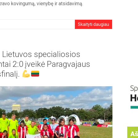
ravo kovingumą, vienybę ir atsidavimą.
Skaityti daugiau
e Lietuvos specialiosios
ntai 2:0 įveikė Paragvajaus
finalį.