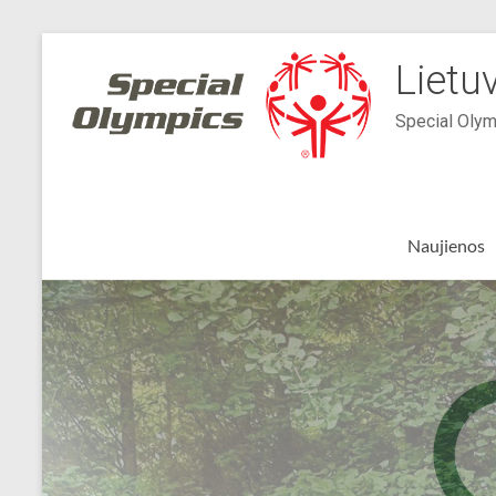
Skip
to
Lietu
content
Special Olym
Naujienos