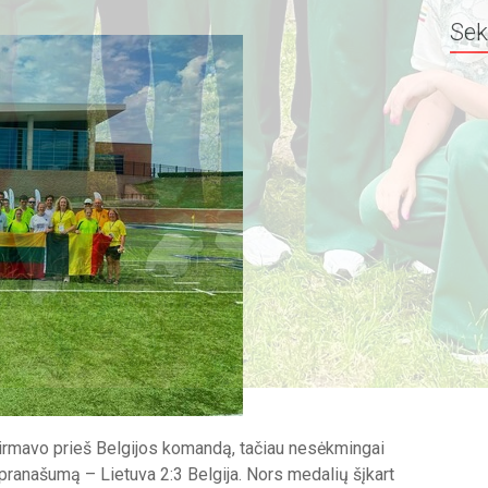
Sek
 pirmavo prieš Belgijos komandą, tačiau nesėkmingai
pranašumą – Lietuva 2:3 Belgija. Nors medalių šįkart