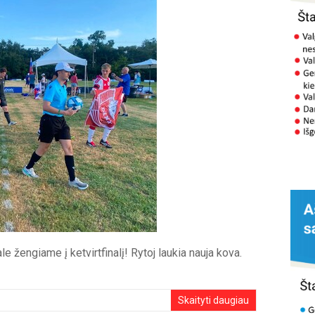
e žengiame į ketvirtfinalį! Rytoj laukia nauja kova.
Skaityti daugiau