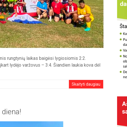
nis rungtynių laikas baigėsi lygiosiomis 2:2.
įkart lydėjo varžovus – 3:4. Šiandien laukia kova dėl
Skaityti daugiau
 diena!