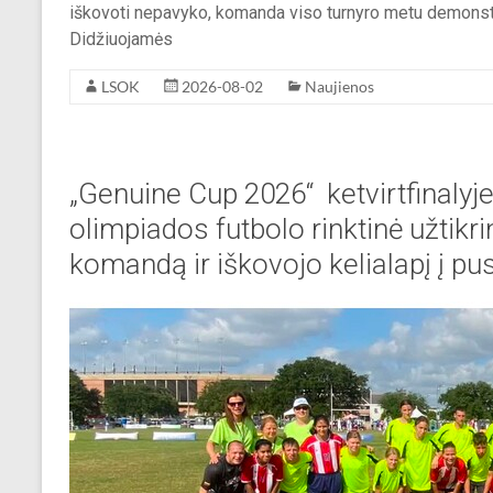
iškovoti nepavyko, komanda viso turnyro metu demonst
Didžiuojamės
LSOK
2026-08-02
Naujienos
„Genuine Cup 2026“ ketvirtfinalyj
olimpiados futbolo rinktinė užtikri
komandą ir iškovojo kelialapį į pus