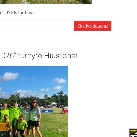
yn! JYSK Lietuva
Skaityti daugiau
026“ turnyre Hiustone!