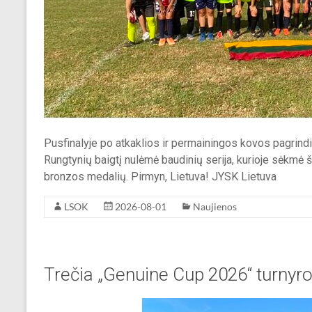
Pusfinalyje po atkaklios ir permainingos kovos pagrindi
Rungtynių baigtį nulėmė baudinių serija, kurioje sėkmė š
bronzos medalių. Pirmyn, Lietuva! JYSK Lietuva
LSOK
2026-08-01
Naujienos
Trečia „Genuine Cup 2026“ turnyro