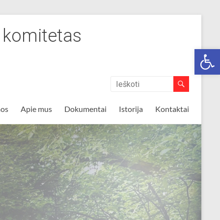
s komitetas
Op
mos
Apie mus
Dokumentai
Istorija
Kontaktai