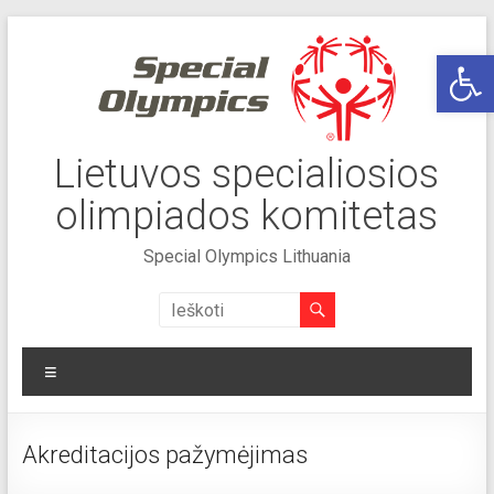
Skip
to
Op
content
Lietuvos specialiosios
olimpiados komitetas
Special Olympics Lithuania
Meniu
Akreditacijos pažymėjimas