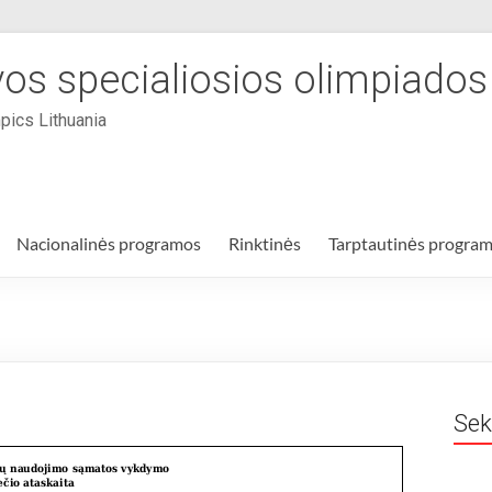
vos specialiosios olimpiado
pics Lithuania
Nacionalinės programos
Rinktinės
Tarptautinės progra
Sek