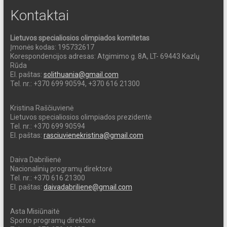
Kontaktai
Lietuvos specialiosios olimpiados komitetas
Įmonės kodas: 195732617
Korespondencijos adresas: Atgimimo g. 8A, LT- 69443 Kazlų
Rūda
El. paštas:
solithuania@gmail.com
Tel. nr.: +370 699 90594, +370 616 21300
Kristina Raščiuvienė
Lietuvos specialiosios olimpiados prezidentė
Tel. nr.: +370 699 90594
El. paštas:
rasciuvienekristina@gmail.com
Daiva Dabrilienė
Nacionalinių programų direktorė
Tel. nr.: +370 616 21300
El. paštas:
daivadabriliene@gmail.com
Asta Misiūnaitė
Sporto programų direktorė