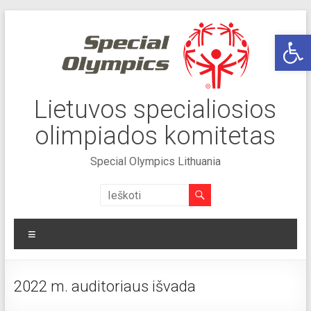
Skip
to
Op
content
Lietuvos specialiosios
olimpiados komitetas
Special Olympics Lithuania
Meniu
2022 m. auditoriaus išvada