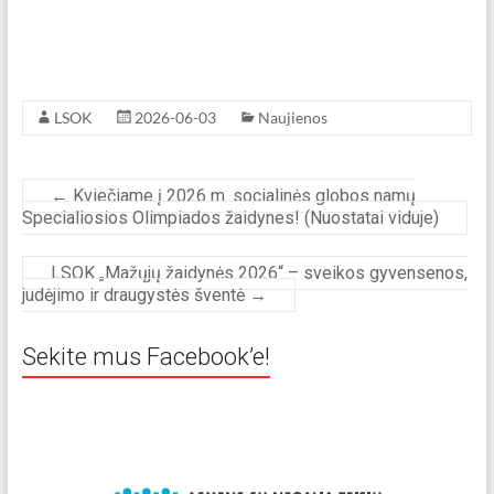
LSOK
2026-06-03
Naujienos
←
Kviečiame į 2026 m. socialinės globos namų
Specialiosios Olimpiados žaidynes! (Nuostatai viduje)
LSOK „Mažųjų žaidynės 2026“ – sveikos gyvensenos,
judėjimo ir draugystės šventė
→
Sekite mus Facebook’e!