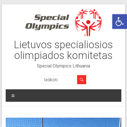
Skip
to
Op
content
Lietuvos specialiosios
olimpiados komitetas
Special Olympics Lithuania
Meniu