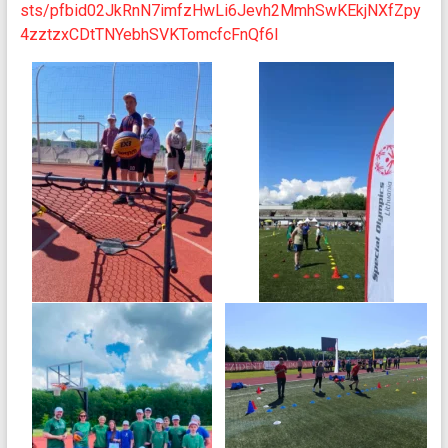
sts/pfbid02JkRnN7imfzHwLi6Jevh2MmhSwKEkjNXfZpy
4zztzxCDtTNYebhSVKTomcfcFnQf6l