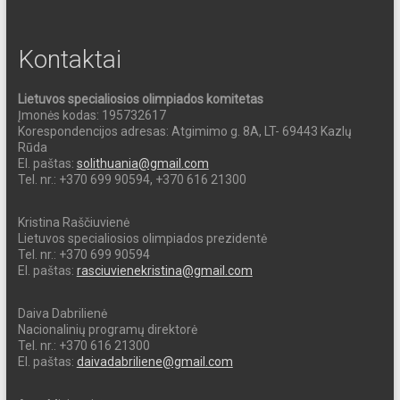
Kontaktai
Lietuvos specialiosios olimpiados komitetas
Įmonės kodas: 195732617
Korespondencijos adresas: Atgimimo g. 8A, LT- 69443 Kazlų
Rūda
El. paštas:
solithuania@gmail.com
Tel. nr.: +370 699 90594, +370 616 21300
Kristina Raščiuvienė
Lietuvos specialiosios olimpiados prezidentė
Tel. nr.: +370 699 90594
El. paštas:
rasciuvienekristina@gmail.com
Daiva Dabrilienė
Nacionalinių programų direktorė
Tel. nr.: +370 616 21300
El. paštas:
daivadabriliene@gmail.com