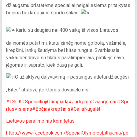
džiaugsmu pristatėme specialiai neįgaliesiems pritaikytas
bočios bei krepšinio sporto šakas.
Kartu su daugiau nei 400 vaikų iš visos Lietuvos
dalinomės patirtimi, kartu išmėginome golbolą, vežimėlių
krepšinį, lankų šaudymą bei kitas rungtis. Svarbiausia –
vaikai bendravo su tikrais paralimpiečiais, patikėjo savo
jėgomis ir suprato, kiek daug jie gali.
O už aktyvų dalyvavimą ir pastangas atletai džiaugėsi
„Bitės“ atstovų įteiktomis dovanėlėmis!
#LSOK
#SpecialiojiOlimpiada
#JudėjimoDžiaugsmas
#Spo
rtasVisiems
#Bočia
#krepšinis
#GaliaNugalėti
Lietuvos paralimpinis komitetas
https://www.facebook.com/SpecialOlympicsLithuania/po