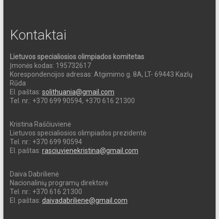
Kontaktai
Lietuvos specialiosios olimpiados komitetas
Įmonės kodas: 195732617
Korespondencijos adresas: Atgimimo g. 8A, LT- 69443 Kazlų
Rūda
El. paštas:
solithuania@gmail.com
Tel. nr.: +370 699 90594, +370 616 21300
Kristina Raščiuvienė
Lietuvos specialiosios olimpiados prezidentė
Tel. nr.: +370 699 90594
El. paštas:
rasciuvienekristina@gmail.com
Daiva Dabrilienė
Nacionalinių programų direktorė
Tel. nr.: +370 616 21300
El. paštas:
daivadabriliene@gmail.com