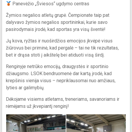
Panevėžio „Šviesos“ ugdymo centras
Žymios negalios atletų grupė. Čempionate taip pat
dalyvavo žymios negalios sportininkai, kurie savo
pasirodymais įrodė, kad sportas yra visų šventė!
Jų kova, ryžtas ir nuoširdžios emocijos įkvėpė visus
žiūrovus bei priminė, kad pergalė – tai ne tik rezultatas,
bet ir drąsa stoti į aikštelę bei atiduoti visą širdį.
Renginyje netrūko emocijų, draugystės ir sportinio
džiaugsmo. LSOK bendruomenė dar kartą įrodė, kad
krepšinis vienija visus – nepriklausomai nuo amžiaus,
lyties ar galimybių.
Dėkojame visiems atletams, treneriams, savanoriams ir
rėmėjams už įkvepiantį renginį!