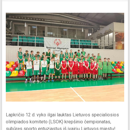
Lapkričio 12 d. vyko ilgai lauktas Lietuvos specialiosios
olimpiados komiteto (LSOK) krepšinio čempionatas,
subūręs sporto entuziastus iš įvairių Lietuvos miestų!