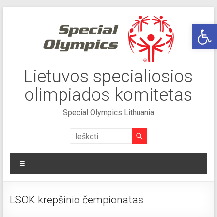
Skip
to
Op
content
Lietuvos specialiosios
olimpiados komitetas
Special Olympics Lithuania
Meniu
LSOK krepšinio čempionatas