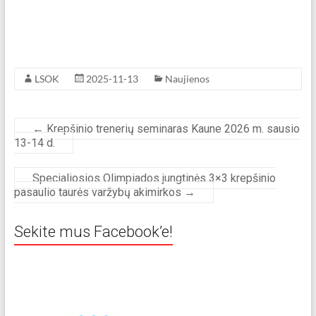
LSOK
2025-11-13
Naujienos
←
Krepšinio trenerių seminaras Kaune 2026 m. sausio
13-14 d.
Specialiosios Olimpiados jungtinės 3×3 krepšinio
pasaulio taurės varžybų akimirkos
→
Sekite mus Facebook’e!